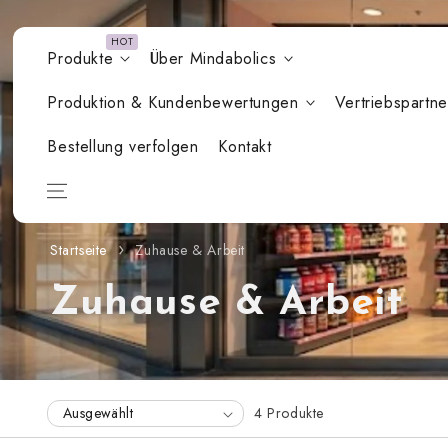
Zum Inhalt
springen
Produkte
Über Mindabolics
Produktion & Kundenbewertungen
Vertriebspartne
Bestellung verfolgen
Kontakt
Startseite
Zuhause & Arbeit
K
Zuhause & Arbeit
o
l
4 Produkte