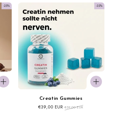
-25%
-33%
Creatin Gummies
Sonderpreis
€39,00 EUR
Normaler
€59,00 EUR
Preis