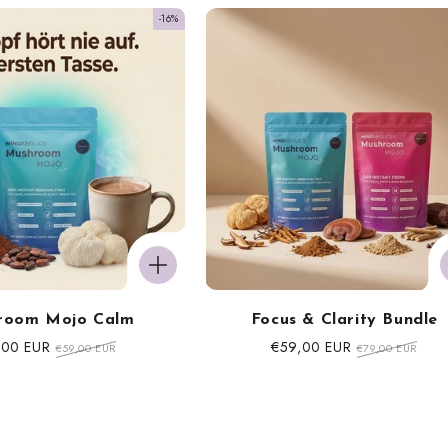
-16%
room Mojo Calm
Focus & Clarity Bundle
erpreis
,00 EUR
Normaler
Sonderpreis
€59,00 EUR
Normaler
€59,00 EUR
€79,00 EUR
Preis
Preis