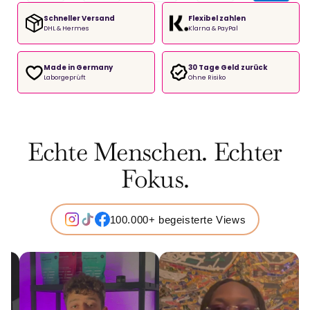
Schneller Versand
Flexibel zahlen
DHL & Hermes
Klarna & PayPal
Made in Germany
30 Tage Geld zurück
Laborgeprüft
Ohne Risiko
Echte Menschen. Echter
Fokus.
100.000+ begeisterte Views