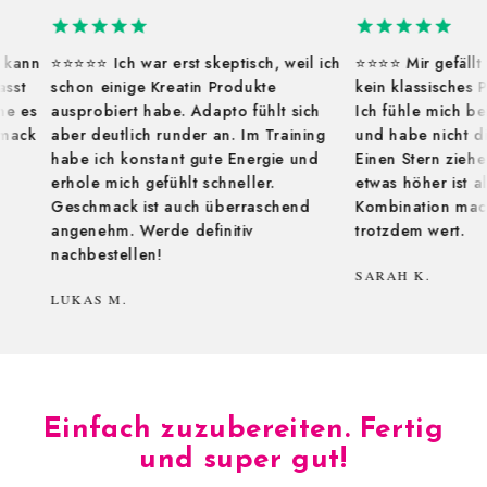
erst skeptisch, weil ich
⭐⭐⭐⭐ Mir gefällt vor allem, dass ich
reatin Produkte
kein klassisches Pre Workout brauche.
be. Adapto fühlt sich
Ich fühle mich beim Training fokussiert
runder an. Im Training
und habe nicht dieses nervöse Gefühl.
ant gute Energie und
Einen Stern ziehe ich ab, weil der Preis
ühlt schneller.
etwas höher ist als normales Kreatin di
 auch überraschend
Kombination macht es für mich aber
e definitiv
trotzdem wert.
SARAH K.
Einfach zuzubereiten. Fertig
und super gut!