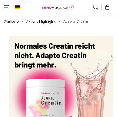
Zum Inhalt
Warenkor
springen
Startseite
Aktions-Highlights
Adapto Creatin
Zur
Produktinformation
springen