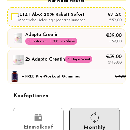
Nur Noch Heute!
JETZT Abo: 20% Rabatt Sofort
€31,20
Monatliche Lieferung • Jederzeit kündbar
€59,00
Adapto Creatin
€39,00
€59,00
30 Portionen . 1,30€ pro Shake
€59,00
2x Adapto Creatin
60 Tage Vorrat
€118,00
+ FREE Pre-Workout Gummies
€49,00
Kaufoptionen
Einmalkauf
Monthly